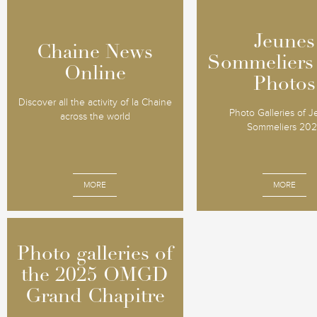
Jeunes
Jeunes
Chaine News
Chaine News
Sommeliers
Sommeliers
Online
Online
Photos
Photos
Discover all the activity of la Chaine
Photo Galleries of 
across the world
Sommeliers 20
MORE
MORE
Photo galleries of
Photo galleries of
the 2025 OMGD
the 2025 OMGD
Grand Chapitre
Grand Chapitre