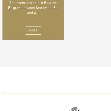
The event was held in Brussels,
Belgium between September 3rd
and 6t...
MORE