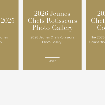
2026 Jeunes
2026 Jeunes
20
20
 2025
 2025
Chefs Rotisseurs
Chefs Rotisseurs
Chef
Chef
Photo Gallery
Photo Gallery
Co
Co
Jeunes
2026 Jeunes Chefs Rotisseurs
The 2026 
25
Photo Gallery
Competition
MORE