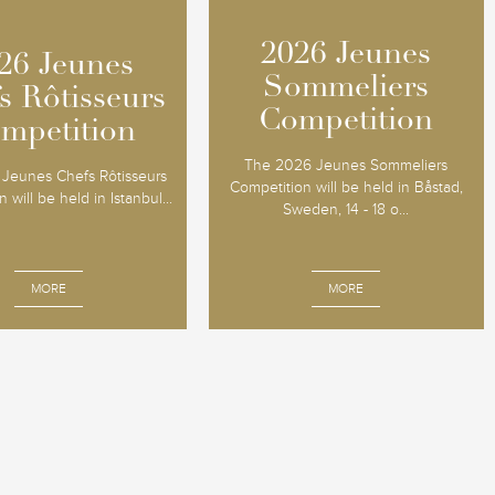
2026 Jeunes
2026 Jeunes
26 Jeunes
26 Jeunes
Sommeliers
Sommeliers
s Rôtisseurs
s Rôtisseurs
Competition
Competition
mpetition
mpetition
The 2026 Jeunes Sommeliers
Jeunes Chefs Rôtisseurs
Competition will be held in Båstad,
 will be held in Istanbul...
Sweden, 14 - 18 o...
MORE
MORE