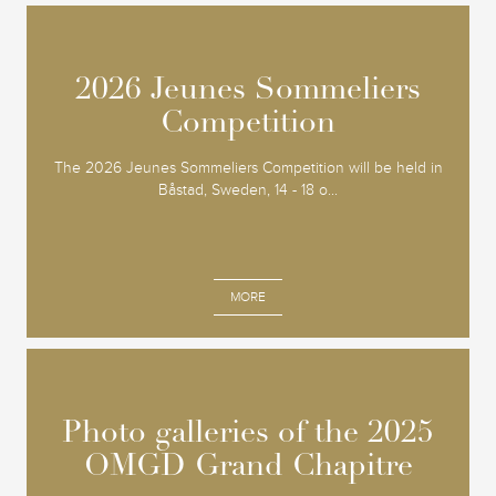
2026 Jeunes Sommeliers
2026 Jeunes Sommeliers
Competition
Competition
The 2026 Jeunes Sommeliers Competition will be held in
Båstad, Sweden, 14 - 18 o...
MORE
Photo galleries of the 2025
Photo galleries of the 2025
OMGD Grand Chapitre
OMGD Grand Chapitre