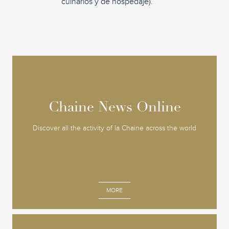
culnarios y de hospedaje).
Chaine News Online
Chaine News Online
Discover all the activity of la Chaine across the world
MORE