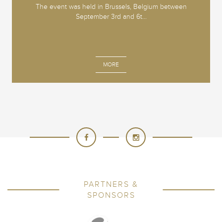
The event was held in Brussels, Belgium between
September 3rd and 6t...
MORE
PARTNERS &
SPONSORS