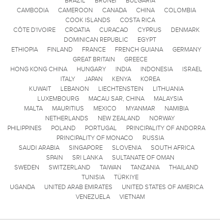
BRAZIL
BRUNEI
BULGARIA
CAMBODIA
CAMEROON
CANADA
CHINA
COLOMBIA
COOK ISLANDS
COSTA RICA
CÔTE D'IVOIRE
CROATIA
CURACAO
CYPRUS
DENMARK
DOMINICAN REPUBLIC
EGYPT
ETHIOPIA
FINLAND
FRANCE
FRENCH GUIANA
GERMANY
GREAT BRITAIN
GREECE
HONG KONG CHINA
HUNGARY
INDIA
INDONESIA
ISRAEL
ITALY
JAPAN
KENYA
KOREA
KUWAIT
LEBANON
LIECHTENSTEIN
LITHUANIA
LUXEMBOURG
MACAU SAR, CHINA
MALAYSIA
MALTA
MAURITIUS
MEXICO
MYANMAR
NAMIBIA
NETHERLANDS
NEW ZEALAND
NORWAY
PHILIPPINES
POLAND
PORTUGAL
PRINCIPALITY OF ANDORRA
PRINCIPALITY OF MONACO
RUSSIA
SAUDI ARABIA
SINGAPORE
SLOVENIA
SOUTH AFRICA
SPAIN
SRI LANKA
SULTANATE OF OMAN
SWEDEN
SWITZERLAND
TAIWAN
TANZANIA
THAILAND
TUNISIA
TÜRKIYE
UGANDA
UNITED ARAB EMIRATES
UNITED STATES OF AMERICA
VENEZUELA
VIETNAM